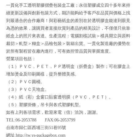
一貫化手工透明塑膠摺疊包裝盒工廠；永信塑膠成立四十多年來持
續更新設備與創新包裝方式，期許能夠給予客戶在品質與價格上找
到最適合的合作廠商！與彩藝紙盒的差別在於透明膠盒能達到眼見
為憑的效果，讓購買者直接欣賞到產品的精美設計，不僅僅只依靠
紙盒上的照片來表達。生產流程：電腦割樣試裝＞模具開立與原料
裁切＞軋型＞糊盒＞品檢包裝＞裝箱出貨。一貫化製造廠的優勢在
於所有製程皆在廠內進行，可有效控管品質與掌握進度。
營業項目包括：
（１）ＰＶＣ，ＰＥＴ，ＰＰ透明盒（折疊盒）製作；可在膠盒上
增加燙金及印刷圖樣，提升整體美感。
（２）ＰＶＣ圓桶。
（３）ＰＶＣ天地盒。
（４）紙（彩）盒窗口貼窗透明膜（ＰＶＣ，ＰＥＴ）。
（５）塑膠掛條，吊卡與各式塑膠軋型。
如有上列各項需求，歡迎來電（信）洽詢，謝謝。
TEL:06-2053788 FAX:06-2053799
台南市歸仁區西埔三街51巷95號
網址:http://tw.ys-packagebox.com