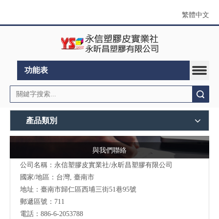
繁體中文
功能表
搜索
產品類別
與我們聯絡
公司名稱：永信塑膠皮實業社/永昕昌塑膠有限公司
國家/地區：台灣, 臺南市
地址：
臺南市歸仁區西埔三街51巷95號
郵遞區號：711
電話：886-6-2053788