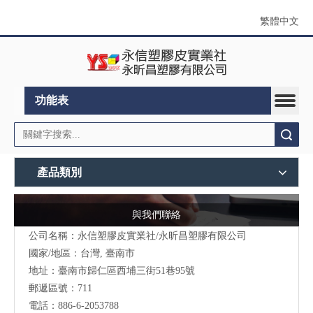
繁體中文
功能表
搜索
產品類別
與我們聯絡
公司名稱：永信塑膠皮實業社/永昕昌塑膠有限公司
國家/地區：台灣, 臺南市
地址：
臺南市歸仁區西埔三街51巷95號
郵遞區號：711
電話：886-6-2053788