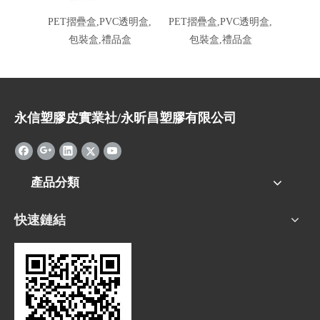
PET摺疊盒,PVC透明盒,
PET摺疊盒,PVC透明盒,
PVC摺
包裝盒,禮品盒
包裝盒,禮品盒
包
永信塑膠皮實業社/永昕昌塑膠有限公司
產品分類
快速鏈結