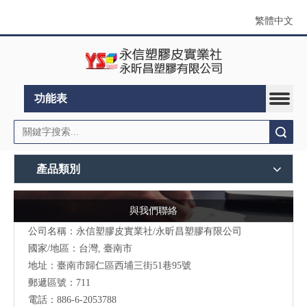
繁體中文
功能表
搜索
產品類別
與我們聯絡
公司名稱：永信塑膠皮實業社/永昕昌塑膠有限公司
國家/地區：台灣, 臺南市
地址：
臺南市歸仁區西埔三街51巷95號
郵遞區號：711
電話：886-6-2053788