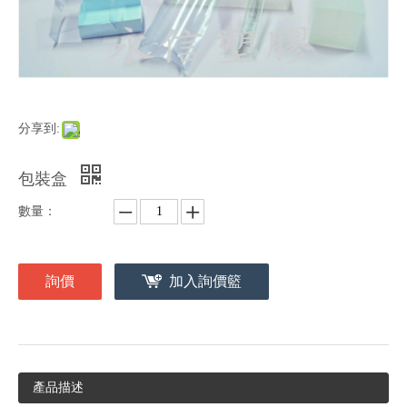
分享到:
包裝盒
數量：
詢價
加入詢價籃
產品描述