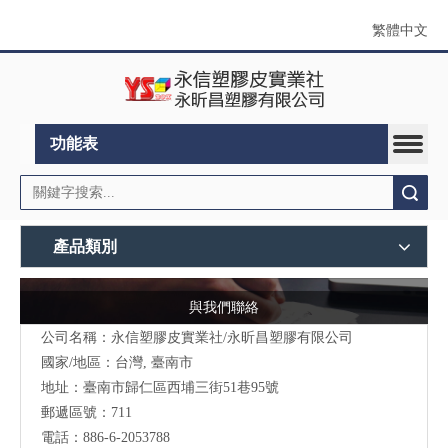
繁體中文
功能表
搜索
產品類別
與我們聯絡
公司名稱：永信塑膠皮實業社/永昕昌塑膠有限公司
國家/地區：台灣, 臺南市
地址：
臺南市歸仁區西埔三街51巷95號
郵遞區號：711
電話：886-6-2053788