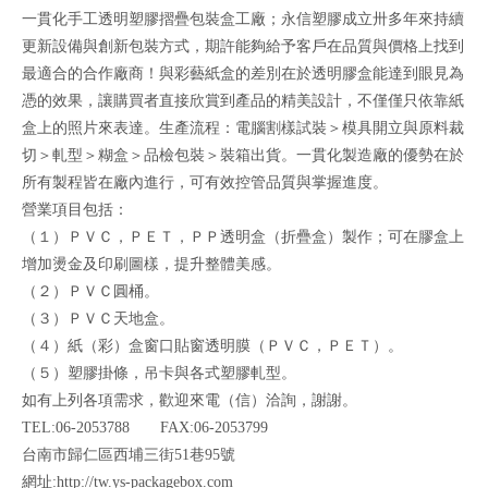
一貫化手工透明塑膠摺疊包裝盒工廠；永信塑膠成立卅多年來持續
更新設備與創新包裝方式，期許能夠給予客戶在品質與價格上找到
最適合的合作廠商！與彩藝紙盒的差別在於透明膠盒能達到眼見為
憑的效果，讓購買者直接欣賞到產品的精美設計，不僅僅只依靠紙
盒上的照片來表達。生產流程：電腦割樣試裝＞模具開立與原料裁
切＞軋型＞糊盒＞品檢包裝＞裝箱出貨。一貫化製造廠的優勢在於
所有製程皆在廠內進行，可有效控管品質與掌握進度。
營業項目包括：
（１）ＰＶＣ，ＰＥＴ，ＰＰ透明盒（折疊盒）製作；可在膠盒上
增加燙金及印刷圖樣，提升整體美感。
（２）ＰＶＣ圓桶。
（３）ＰＶＣ天地盒。
（４）紙（彩）盒窗口貼窗透明膜（ＰＶＣ，ＰＥＴ）。
（５）塑膠掛條，吊卡與各式塑膠軋型。
如有上列各項需求，歡迎來電（信）洽詢，謝謝。
TEL:06-2053788 FAX:06-2053799
台南市歸仁區西埔三街51巷95號
網址:http://tw.ys-packagebox.com