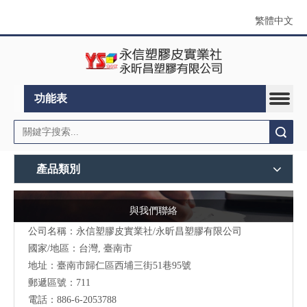
繁體中文
功能表
搜索
產品類別
與我們聯絡
公司名稱：永信塑膠皮實業社/永昕昌塑膠有限公司
國家/地區：台灣, 臺南市
地址：
臺南市歸仁區西埔三街51巷95號
郵遞區號：711
電話：886-6-2053788